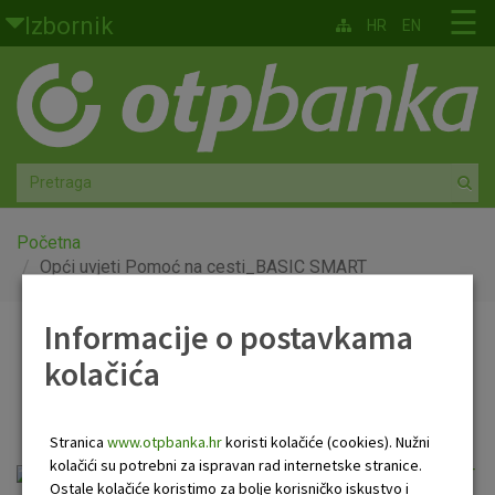
Skoči na glavni sadržaj
☰
Izbornik
HR
EN
Građani
Privatno bankarstvo
Agro
Mala poduzeća i obrtnici
Početna
Opći uvjeti Pomoć na cesti_BASIC SMART
Srednja i velika poduzeća
Informacije o postavkama
Opći uvjeti Pomoć na
Globalna tržišta
kolačića
cesti_BASIC SMART
Faktoring
Stranica
www.otpbanka.hr
koristi kolačiće (cookies). Nužni
O nama
kolačići su potrebni za ispravan rad internetske stranice.
Opci uvjeti OTP Pomoc na cesti_BASIC SMART
Ostale kolačiće koristimo za bolje korisničko iskustvo i