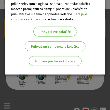
od 1.1.2025..pdf
prikaz relevantnih oglasa i sadržaja. Postavke kolačića
možete promijeniti na "Izmjeni postavke kolačića" te
prihvatiti sve ili samo neophodne kolačiće.
Detaljnije
informacije o kolačićima
i njihovoj upotrebi.
Prijava na newsletter OTP banke
Prihvati sve kolačiće
Prihvaćam samo nužne kolačiće
Izmijeni postavke kolačića
Odaberite najbolju opciju za vas!