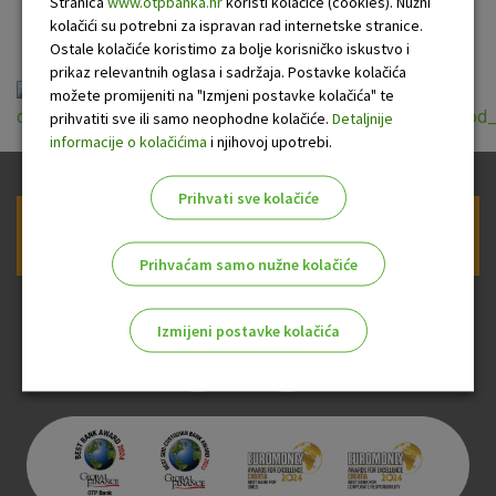
u turizmu
Stranica
www.otpbanka.hr
koristi kolačiće (cookies). Nužni
kolačići su potrebni za ispravan rad internetske stranice.
Ostale kolačiće koristimo za bolje korisničko iskustvo i
prikaz relevantnih oglasa i sadržaja. Postavke kolačića
možete promijeniti na "Izmjeni postavke kolačića" te
opci_uvjeti_odobravanja_stambenih_i_turistickih_kredita_od
prihvatiti sve ili samo neophodne kolačiće.
Detaljnije
informacije o kolačićima
i njihovoj upotrebi.
Prihvati sve kolačiće
Prijava na newsletter OTP banke
Prihvaćam samo nužne kolačiće
Izmijeni postavke kolačića
Odaberite najbolju opciju za vas!