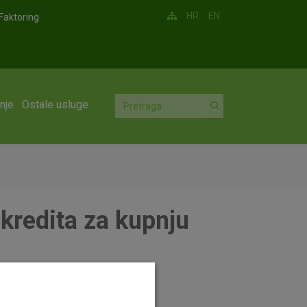
HR
EN
Faktoring
nje
Ostale usluge
 kredita za kupnju