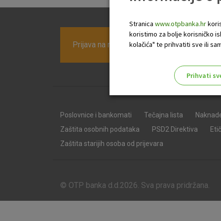
Stranica
www.otpbanka.hr
koris
koristimo za bolje korisničko i
Prijava na newsletter OTP banke
kolačića" te prihvatiti sve ili
Prihvati sv
Odaberite najbolju opciju za va
Poslovnice i bankomati
Tečajna lista
Naknad
Zaštita osobnih podataka
PSD2 Direktiva
Eti
Zaštita starijih osoba od prijevara
© OTP banka d.d.2026. Sva prava pridržana.