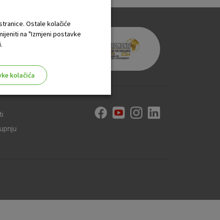
 stranice. Ostale kolačiće
mijeniti na "Izmjeni postavke
.
vke kolačića
ti
kupnju
aktivni
ske stranice i ne mogu se
tavljaju kao odgovor na vaše
što su postavke kolačića. Svoj
iće ili pošalje upozorenje o
 raditi. Ti kolačići ne
 identificirati.