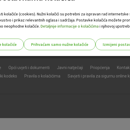
ti kolačiće (cookies). Nužni kolačići su potrebni za ispravan rad internetske
skustvo i prikaz relevantnih oglasa i sadržaja. Postavke kolačića možete pro
 samo neophodne kolačiće.
Detaljnije informacije o kolačićima
i njihovoj upotrebi
e kolačiće
Prihvaćam samo nužne kolačiće
Izmijeni posta
s!
e
Opći uvjeti i dokumenti
Javni natječaji
Priopćenja
Kontak
čki kodeks
Pravila o kolačićima
Savjeti i pravila za sigurnu online 
Nužni (tehnički) kolačići - uvijek 
Nužni
kolačići
Ovi kolačići nužni su za funkcioniranje internet
isključiti u našim sustavima. Uobičajeno se pos
radnje koje uključuju zahtjev za uslugama, kao 
preglednik možete postaviti da blokira te kolač
njima, ali u tom slučaju neki dijelovi stranice neće
pohranjuju nikakve informacije koje bi vas mogle