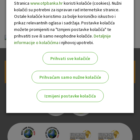
motornih vozila
Stranica
www.otpbanka.hr
koristi kolačiće (cookies). Nužni
kolačići su potrebni za ispravan rad internetske stranice.
građanima
Ostale kolačiće koristimo za bolje korisničko iskustvo i
prikaz relevantnih oglasa i sadržaja. Postavke kolačića
možete promijeniti na "Izmjeni postavke kolačića" te
prihvatiti sve ili samo neophodne kolačiće.
Detaljnije
ou-krediti-potrosacki-motorna_20110101.pdf
informacije o kolačićima
i njihovoj upotrebi.
Prihvati sve kolačiće
Prijava na newsletter OTP banke
Prihvaćam samo nužne kolačiće
Izmijeni postavke kolačića
Odaberite najbolju opciju za vas!