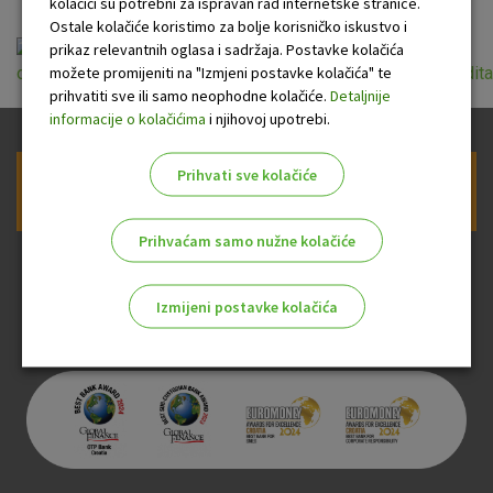
kolačići su potrebni za ispravan rad internetske stranice.
Ostale kolačiće koristimo za bolje korisničko iskustvo i
prikaz relevantnih oglasa i sadržaja. Postavke kolačića
možete promijeniti na "Izmjeni postavke kolačića" te
opci_uvjeti_odobravanja_nenamjenskih_i_gotovinskih_kredita
prihvatiti sve ili samo neophodne kolačiće.
Detaljnije
informacije o kolačićima
i njihovoj upotrebi.
Prihvati sve kolačiće
Prijava na newsletter OTP banke
Prihvaćam samo nužne kolačiće
Izmijeni postavke kolačića
Odaberite najbolju opciju za vas!