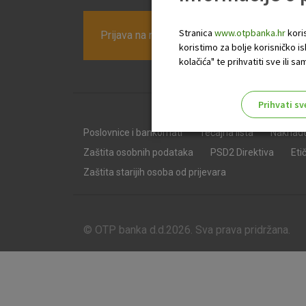
Stranica
www.otpbanka.hr
koris
Prijava na newsletter OTP banke
koristimo za bolje korisničko i
kolačića" te prihvatiti sve ili
Prihvati sv
Odaberite najbolju opciju za va
Poslovnice i bankomati
Tečajna lista
Naknad
Zaštita osobnih podataka
PSD2 Direktiva
Eti
Zaštita starijih osoba od prijevara
© OTP banka d.d.2026. Sva prava pridržana.