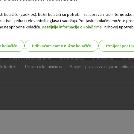
ti kolačiće (cookies). Nužni kolačići su potrebni za ispravan rad internetske
skustvo i prikaz relevantnih oglasa i sadržaja. Postavke kolačića možete pro
 samo neophodne kolačiće.
Detaljnije informacije o kolačićima
i njihovoj upotrebi
e kolačiće
Prihvaćam samo nužne kolačiće
Izmijeni posta
s!
e
Opći uvjeti i dokumenti
Javni natječaji
Priopćenja
Kontak
čki kodeks
Pravila o kolačićima
Savjeti i pravila za sigurnu online 
Nužni (tehnički) kolačići - uvijek 
Nužni
kolačići
Ovi kolačići nužni su za funkcioniranje internet
isključiti u našim sustavima. Uobičajeno se pos
radnje koje uključuju zahtjev za uslugama, kao 
preglednik možete postaviti da blokira te kolač
njima, ali u tom slučaju neki dijelovi stranice neće
pohranjuju nikakve informacije koje bi vas mogle