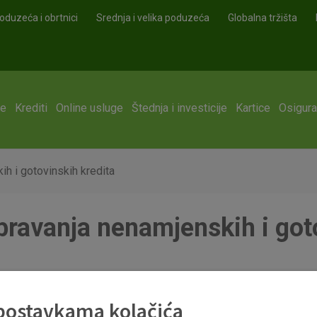
oduzeća i obrtnici
Srednja i velika poduzeća
Globalna tržišta
ge
Krediti
Online usluge
Štednja i investicije
Kartice
Osigura
ih i gotovinskih kredita
bravanja nenamjenskih i got
df
 postavkama kolačića