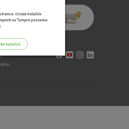
 stranice. Ostale kolačiće
mijeniti na "Izmjeni postavke
.
vke kolačića
ti
kupnju
aktivni
ske stranice i ne mogu se
tavljaju kao odgovor na vaše
što su postavke kolačića. Svoj
iće ili pošalje upozorenje o
 raditi. Ti kolačići ne
 identificirati.