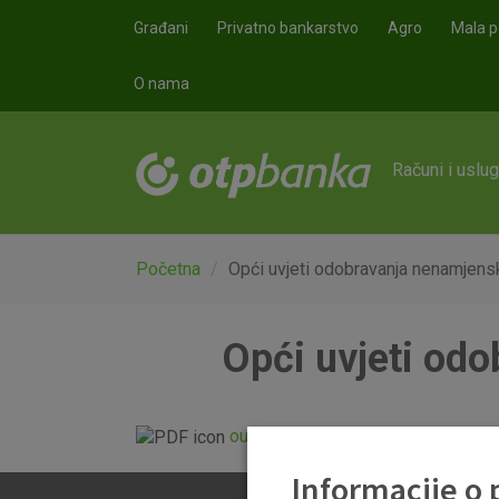
Skoči na glavni sadržaj
Građani
Privatno bankarstvo
Agro
Mala p
O nama
Računi i uslu
Početna
Opći uvjeti odobravanja nenamjensk
Opći uvjeti odo
ou-krediti-gotovinski_20121022.p
Informacije o