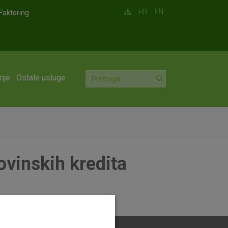
HR
EN
Faktoring
nje
Ostale usluge
ovinskih kredita