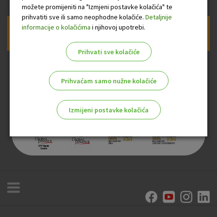
možete promijeniti na "Izmjeni postavke kolačića" te
prihvatiti sve ili samo neophodne kolačiće.
Detaljnije
informacije o kolačićima
i njihovoj upotrebi.
Prijava na newsletter OTP banke
Prihvati sve kolačiće
Prihvaćam samo nužne kolačiće
Izmijeni postavke kolačića
Odaberite najbolju opciju za vas!
Marketinški kolačići
Analitički kolačići
Nužni kolačići