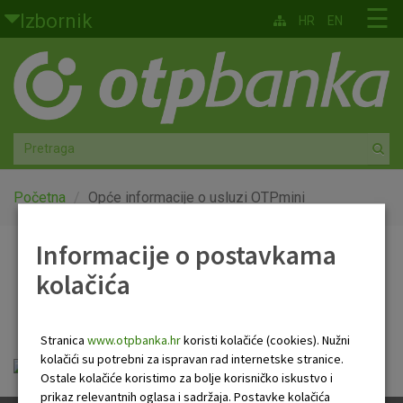
Skoči na glavni sadržaj
☰
Izbornik
HR
EN
Građani
Privatno bankarstvo
Agro
Mala poduzeća i obrtnici
Početna
Opće informacije o usluzi OTPmini
Srednja i velika poduzeća
Informacije o postavkama
Opće informacije o usluzi
kolačića
Globalna tržišta
OTPmini
Faktoring
Stranica
www.otpbanka.hr
koristi kolačiće (cookies). Nužni
kolačići su potrebni za ispravan rad internetske stranice.
Opće informacije o usluzi OTPmini.pdf
O nama
Ostale kolačiće koristimo za bolje korisničko iskustvo i
prikaz relevantnih oglasa i sadržaja. Postavke kolačića