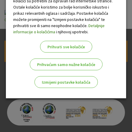
kolačići su potrebni za ispravan rad internetske stranice.
Ostale kolačiće koristimo za bolje korisničko iskustvo i
prikaz relevantnih oglasa i sadržaja. Postavke kolačića
možete promijeniti na "Izmjeni postavke kolačića" te
opce_informacije_o_stambenom_kreditu_u_dolarima.pdf
prihvatiti sve ili samo neophodne kolačiće.
Detaljnije
informacije o kolačićima
i njihovoj upotrebi.
Prihvati sve kolačiće
Prijava na newsletter OTP banke
Prihvaćam samo nužne kolačiće
Izmijeni postavke kolačića
Odaberite najbolju opciju za vas!