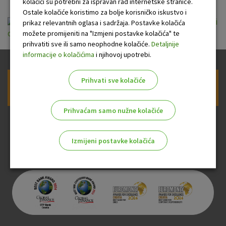
kolačići su potrebni za ispravan rad internetske stranice.
Ostale kolačiće koristimo za bolje korisničko iskustvo i
Opće informacije o stambenom kreditu - OTPrvi
prikaz relevantnih oglasa i sadržaja. Postavke kolačića
možete promijeniti na "Izmjeni postavke kolačića" te
dom.pdf
prihvatiti sve ili samo neophodne kolačiće.
Detaljnije
informacije o kolačićima
i njihovoj upotrebi.
Prihvati sve kolačiće
Prijava na newsletter OTP banke
Prihvaćam samo nužne kolačiće
Izmijeni postavke kolačića
Odaberite najbolju opciju za vas!