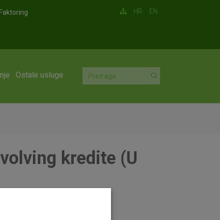
HR
EN
Faktoring
nje
Ostale usluge
volving kredite (U