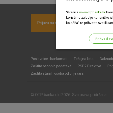
Stranica
www.otpbanka.hr
koris
koristimo za bolje korisničko i
Prijava na newsletter OTP banke
kolačića" te prihvatiti sve ili
Prihvati sv
Odaberite najbolju opciju za va
Poslovnice i bankomati
Tečajna lista
Naknad
Zaštita osobnih podataka
PSD2 Direktiva
Eti
Zaštita starijih osoba od prijevara
© OTP banka d.d.2026. Sva prava pridržana.