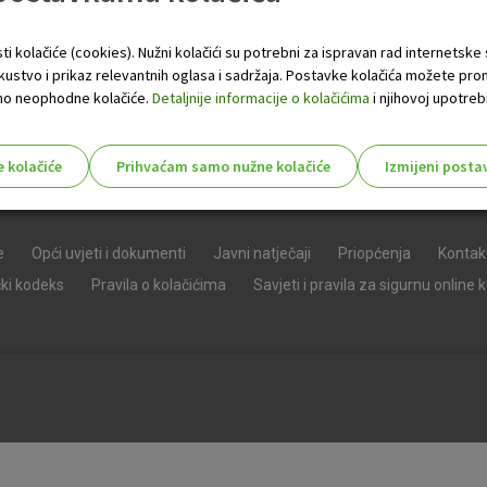
ti kolačiće (cookies). Nužni kolačići su potrebni za ispravan rad internetske
skustvo i prikaz relevantnih oglasa i sadržaja. Postavke kolačića možete pro
 samo neophodne kolačiće.
Detaljnije informacije o kolačićima
i njihovoj upotrebi
e kolačiće
Prihvaćam samo nužne kolačiće
Izmijeni posta
s!
e
Opći uvjeti i dokumenti
Javni natječaji
Priopćenja
Kontak
čki kodeks
Pravila o kolačićima
Savjeti i pravila za sigurnu online 
Nužni (tehnički) kolačići - uvijek 
Nužni
kolačići
Ovi kolačići nužni su za funkcioniranje internet
isključiti u našim sustavima. Uobičajeno se pos
radnje koje uključuju zahtjev za uslugama, kao 
preglednik možete postaviti da blokira te kolač
njima, ali u tom slučaju neki dijelovi stranice neće
pohranjuju nikakve informacije koje bi vas mogle