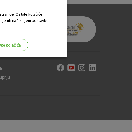
 stranice. Ostale kolačiće
mijeniti na "Izmjeni postavke
.
vke kolačića
ti
kupnju
aktivni
ske stranice i ne mogu se
tavljaju kao odgovor na vaše
što su postavke kolačića. Svoj
iće ili pošalje upozorenje o
 raditi. Ti kolačići ne
 identificirati.