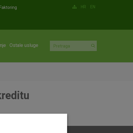
HR
EN
Faktoring
nje
Ostale usluge
reditu