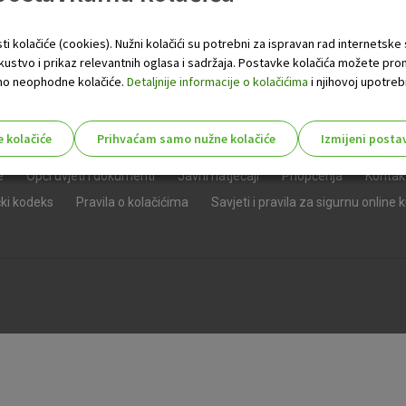
ti kolačiće (cookies). Nužni kolačići su potrebni za ispravan rad internetske
skustvo i prikaz relevantnih oglasa i sadržaja. Postavke kolačića možete pro
 samo neophodne kolačiće.
Detaljnije informacije o kolačićima
i njihovoj upotrebi
e kolačiće
Prihvaćam samo nužne kolačiće
Izmijeni posta
s!
e
Opći uvjeti i dokumenti
Javni natječaji
Priopćenja
Kontak
čki kodeks
Pravila o kolačićima
Savjeti i pravila za sigurnu online 
Nužni (tehnički) kolačići - uvijek 
Nužni
kolačići
Ovi kolačići nužni su za funkcioniranje internet
isključiti u našim sustavima. Uobičajeno se pos
radnje koje uključuju zahtjev za uslugama, kao 
preglednik možete postaviti da blokira te kolač
njima, ali u tom slučaju neki dijelovi stranice neće
pohranjuju nikakve informacije koje bi vas mogle