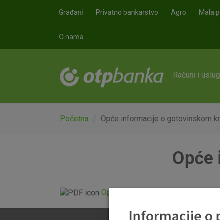
Skoči na glavni sadržaj
Građani
Privatno bankarstvo
Agro
Mala p
O nama
Računi i uslu
Početna
Opće informacije o gotovinskom kr
Opće 
Opće informacije o gotovinskom k
Informacije o