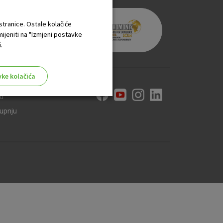
 stranice. Ostale kolačiće
mijeniti na "Izmjeni postavke
.
vke kolačića
ti
kupnju
aktivni
ske stranice i ne mogu se
tavljaju kao odgovor na vaše
što su postavke kolačića. Svoj
iće ili pošalje upozorenje o
 raditi. Ti kolačići ne
 identificirati.