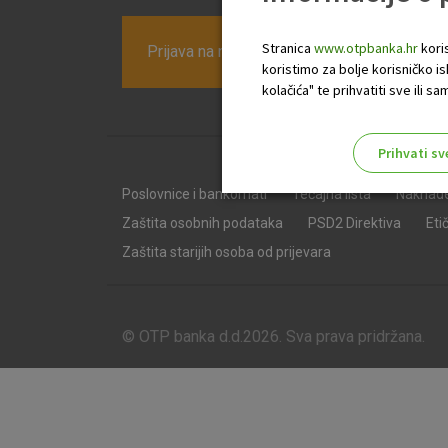
Stranica
www.otpbanka.hr
koris
Prijava na newsletter OTP banke
koristimo za bolje korisničko i
kolačića" te prihvatiti sve ili
Prihvati sv
Odaberite najbolju opciju za va
Poslovnice i bankomati
Tečajna lista
Naknad
Zaštita osobnih podataka
PSD2 Direktiva
Eti
Zaštita starijih osoba od prijevara
© OTP banka d.d.2026. Sva prava pridržana.