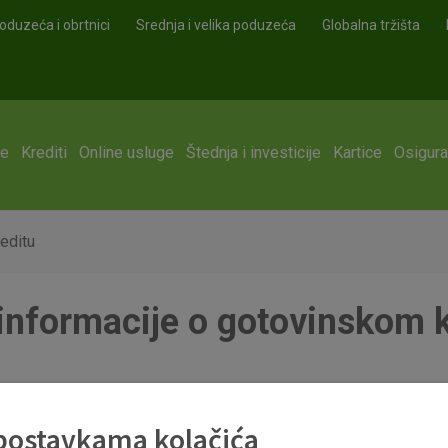
oduzeća i obrtnici
Srednja i velika poduzeća
Globalna tržišta
ge
Krediti
Online usluge
Štednja i investicije
Kartice
Osigura
editu
informacije o gotovinskom k
reditu s fiksnom kamatnom stopom u eurima
 postavkama kolačića