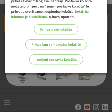
prikaz relevantnih oglasa i sadržaja. Postavke kolačića
možete promijeniti na "Izmjeni postavke kolačića" te
prihvatiti sve ili samo neophodne kolačiće.
Detaljnije
informacije o kolačićima
i njihovoj upotrebi.
Prijava na newsletter OTP banke
Prihvati sve kolačiće
Prihvaćam samo nužne kolačiće
Izmijeni postavke kolačića
Odaberite najbolju opciju za vas!
Marketinški kolačići
Analitički kolačići
Nužni kolačići