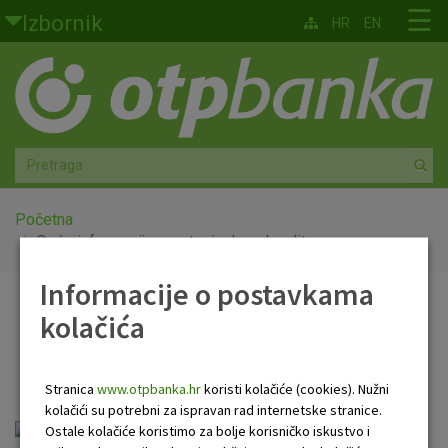
Skoči na glavni sadržaj
☰
Izbornik
HR
EN
Građani
Privatno bankarstvo
Agro
Mala poduzeća i obrtnici
Početna
Opće informacije o gotovinskom kreditu
Srednja i velika poduzeća
Informacije o postavkama
Opće informacije o
kolačića
Globalna tržišta
gotovinskom kreditu
Faktoring
Stranica
www.otpbanka.hr
koristi kolačiće (cookies). Nužni
kolačići su potrebni za ispravan rad internetske stranice.
O nama
Opće informacije o gotovinskom kreditu.pdf
Ostale kolačiće koristimo za bolje korisničko iskustvo i