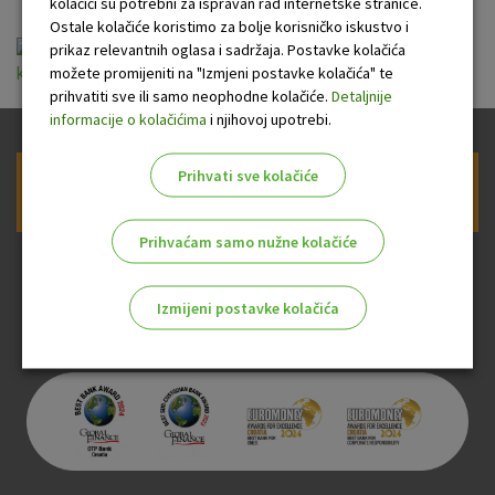
kolačići su potrebni za ispravan rad internetske stranice.
Ostale kolačiće koristimo za bolje korisničko iskustvo i
Opce informacije o gotovinskom express
prikaz relevantnih oglasa i sadržaja. Postavke kolačića
možete promijeniti na "Izmjeni postavke kolačića" te
kreditu za umirovljenike.pdf
prihvatiti sve ili samo neophodne kolačiće.
Detaljnije
informacije o kolačićima
i njihovoj upotrebi.
Prihvati sve kolačiće
Prijava na newsletter OTP banke
Prihvaćam samo nužne kolačiće
Izmijeni postavke kolačića
Odaberite najbolju opciju za vas!