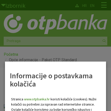
Skoči na glavni sadržaj
☰
Izbornik
HR
EN
Građani
Privatno bankarstvo
Agro
Mala poduzeća i obrtnici
Početna
Opće informacije - Paket OTP Standard
Srednja i velika poduzeća
Informacije o postavkama
Opće informacije - Paket
Globalna tržišta
kolačića
OTP Standard
Faktoring
Stranica
www.otpbanka.hr
koristi kolačiće (cookies). Nužni
O nama
kolačići su potrebni za ispravan rad internetske stranice.
Opće informacije o Paketu OTP Standard
Ostale kolačiće koristimo za bolje korisničko iskustvo i