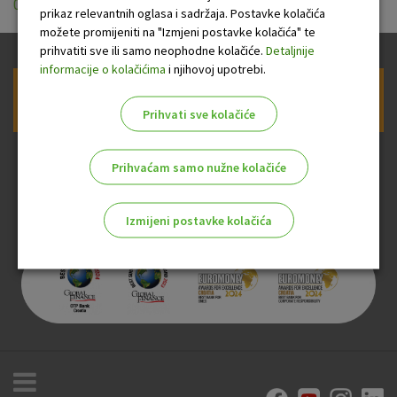
01.06.2026.pdf
prikaz relevantnih oglasa i sadržaja. Postavke kolačića
možete promijeniti na "Izmjeni postavke kolačića" te
prihvatiti sve ili samo neophodne kolačiće.
Detaljnije
informacije o kolačićima
i njihovoj upotrebi.
Prijava na newsletter OTP banke
Prihvati sve kolačiće
Prihvaćam samo nužne kolačiće
Izmijeni postavke kolačića
Odaberite najbolju opciju za vas!