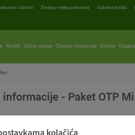
oduzeća i obrtnici
Srednja i velika poduzeća
Globalna tržišta
ge
Krediti
Online usluge
Štednja i investicije
Kartice
Osigura
iNet
 informacije - Paket OTP Mi
ninet 01.06.2026.pdf
 postavkama kolačića