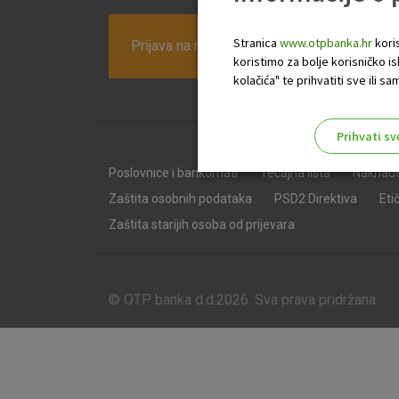
Stranica
www.otpbanka.hr
koris
Prijava na newsletter OTP banke
koristimo za bolje korisničko i
kolačića" te prihvatiti sve ili
Prihvati sv
Odaberite najbolju opciju za va
Poslovnice i bankomati
Tečajna lista
Naknad
Zaštita osobnih podataka
PSD2 Direktiva
Eti
Zaštita starijih osoba od prijevara
© OTP banka d.d.2026. Sva prava pridržana.