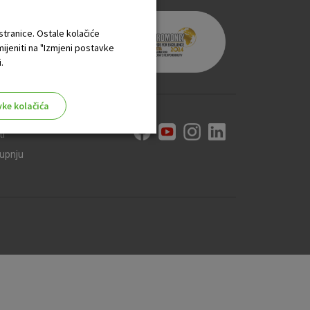
 stranice. Ostale kolačiće
mijeniti na "Izmjeni postavke
.
vke kolačića
ti
kupnju
aktivni
ske stranice i ne mogu se
tavljaju kao odgovor na vaše
što su postavke kolačića. Svoj
iće ili pošalje upozorenje o
 raditi. Ti kolačići ne
 identificirati.