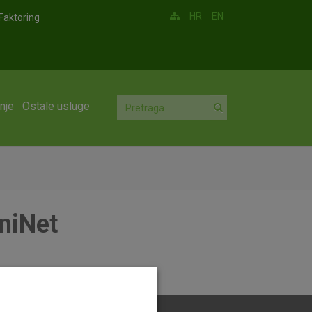
HR
EN
Faktoring
nje
Ostale usluge
niNet