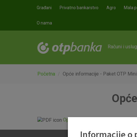
Skoči na glavni sadržaj
Građani
Privatno bankarstvo
Agro
Mala p
O nama
Računi i uslu
Početna
Opće informacije - Paket OTP Min
Opće
Opće informacije o Paketu OTP Mi
Informacije o