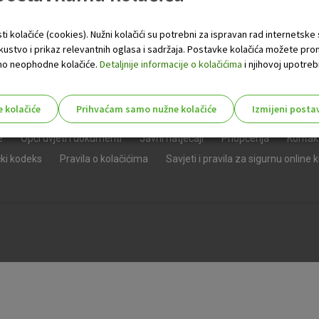
ti kolačiće (cookies). Nužni kolačići su potrebni za ispravan rad internetske
skustvo i prikaz relevantnih oglasa i sadržaja. Postavke kolačića možete pro
 samo neophodne kolačiće.
Detaljnije informacije o kolačićima
i njihovoj upotrebi
e kolačiće
Prihvaćam samo nužne kolačiće
Izmijeni posta
s!
e
Opći uvjeti i dokumenti
Javni natječaji
Priopćenja
Kontak
čki kodeks
Pravila o kolačićima
Savjeti i pravila za sigurnu online 
Nužni (tehnički) kolačići - uvijek 
Nužni
kolačići
Ovi kolačići nužni su za funkcioniranje internet
isključiti u našim sustavima. Uobičajeno se pos
radnje koje uključuju zahtjev za uslugama, kao 
preglednik možete postaviti da blokira te kolač
njima, ali u tom slučaju neki dijelovi stranice neće
pohranjuju nikakve informacije koje bi vas mogle