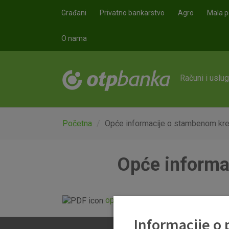
Skoči na glavni sadržaj
Građani
Privatno bankarstvo
Agro
Mala p
O nama
Računi i uslu
Početna
Opće informacije o stambenom kr
Opće informa
opce_informacije_o_stambenom_k
Informacije o