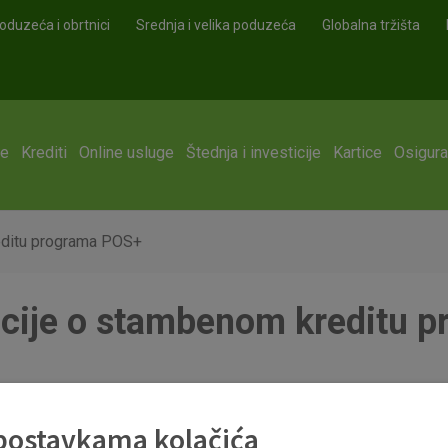
oduzeća i obrtnici
Srednja i velika poduzeća
Globalna tržišta
ge
Krediti
Online usluge
Štednja i investicije
Kartice
Osigura
editu programa POS+
cije o stambenom kreditu 
reditu_programa_pos.pdf
 postavkama kolačića