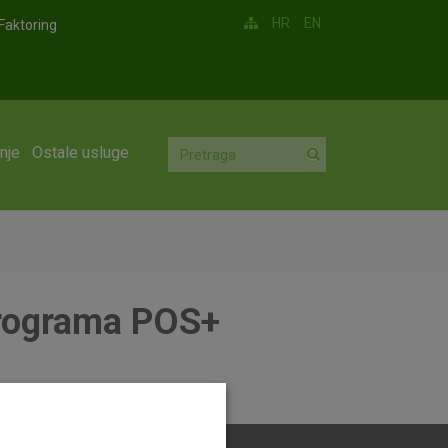
HR
EN
Faktoring
nje
Ostale usluge
programa POS+