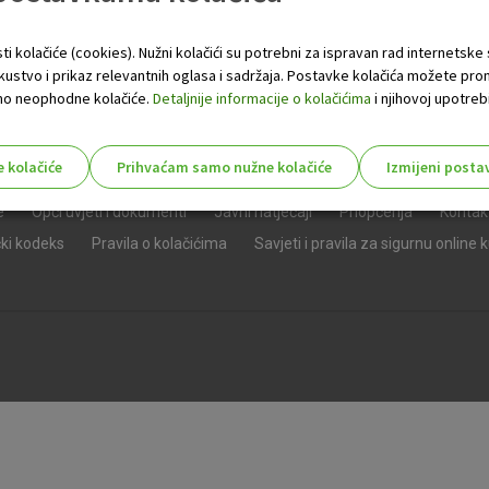
ti kolačiće (cookies). Nužni kolačići su potrebni za ispravan rad internetske
skustvo i prikaz relevantnih oglasa i sadržaja. Postavke kolačića možete pro
 samo neophodne kolačiće.
Detaljnije informacije o kolačićima
i njihovoj upotrebi
e kolačiće
Prihvaćam samo nužne kolačiće
Izmijeni posta
s!
e
Opći uvjeti i dokumenti
Javni natječaji
Priopćenja
Kontak
čki kodeks
Pravila o kolačićima
Savjeti i pravila za sigurnu online 
Nužni (tehnički) kolačići - uvijek 
Nužni
kolačići
Ovi kolačići nužni su za funkcioniranje internet
isključiti u našim sustavima. Uobičajeno se pos
radnje koje uključuju zahtjev za uslugama, kao 
preglednik možete postaviti da blokira te kolač
njima, ali u tom slučaju neki dijelovi stranice neće
pohranjuju nikakve informacije koje bi vas mogle