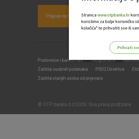
Stranica
www.otpbanka.hr
koris
Prijava na newsletter OTP banke
koristimo za bolje korisničko i
kolačića" te prihvatiti sve ili
Prihvati sv
Odaberite najbolju opciju za va
Poslovnice i bankomati
Tečajna lista
Naknad
Zaštita osobnih podataka
PSD2 Direktiva
Eti
Zaštita starijih osoba od prijevara
© OTP banka d.d.2026. Sva prava pridržana.