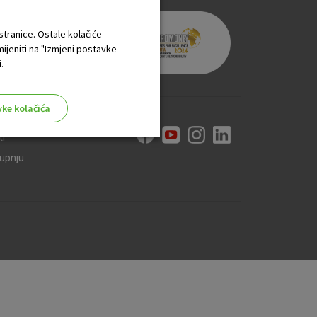
 stranice. Ostale kolačiće
mijeniti na "Izmjeni postavke
.
vke kolačića
ti
kupnju
aktivni
ske stranice i ne mogu se
tavljaju kao odgovor na vaše
što su postavke kolačića. Svoj
iće ili pošalje upozorenje o
 raditi. Ti kolačići ne
 identificirati.