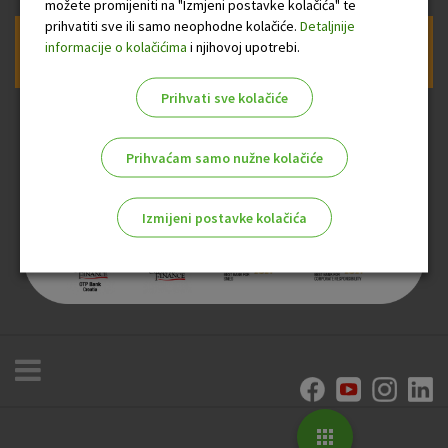
možete promijeniti na "Izmjeni postavke kolačića" te
prihvatiti sve ili samo neophodne kolačiće.
Detaljnije
informacije o kolačićima
i njihovoj upotrebi.
Prijava na newsletter OTP banke
Prihvati sve kolačiće
Prihvaćam samo nužne kolačiće
Izmijeni postavke kolačića
Odaberite najbolju opciju za vas!
Marketinški kolačići
Analitički kolačići
Nužni kolačići