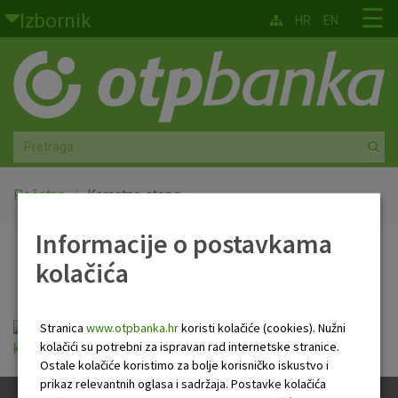
Skoči na glavni sadržaj
☰
Izbornik
HR
EN
Građani
Privatno bankarstvo
Agro
Mala poduzeća i obrtnici
Početna
Kamatne stope
Informacije o postavkama
Srednja i velika poduzeća
Kamatne stope
kolačića
Globalna tržišta
Faktoring
Stranica
www.otpbanka.hr
koristi kolačiće (cookies). Nužni
kolačići su potrebni za ispravan rad internetske stranice.
kamatne_stope_vrijedece_17_prosinca_2018.pdf
Ostale kolačiće koristimo za bolje korisničko iskustvo i
O nama
prikaz relevantnih oglasa i sadržaja. Postavke kolačića