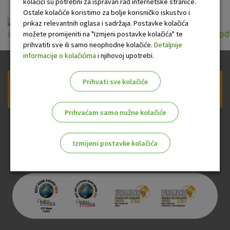
kolačići su potrebni za ispravan rad internetske stranice.
Ostale kolačiće koristimo za bolje korisničko iskustvo i
prikaz relevantnih oglasa i sadržaja. Postavke kolačića
možete promijeniti na "Izmjeni postavke kolačića" te
informacije_uz_zahtjev_za_ugovaranje_kredita_20181010.pd
prihvatiti sve ili samo neophodne kolačiće.
Detaljnije
informacije o kolačićima
i njihovoj upotrebi.
Prihvati sve kolačiće
Prijava na newsletter OTP banke
Prihvaćam samo nužne kolačiće
Izmijeni postavke kolačića
Odaberite najbolju opciju za vas!