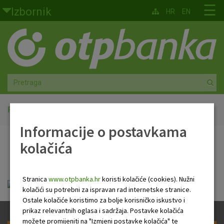
Skoči na glavni sadržaj
☰
Izbornik
HR
EN
Građani
Privatno bankarstvo
Agro
Mala poduzeća i obrtnici
Početna
OTP tekući račun
Informacije o postavkama
Srednja i velika poduzeća
kolačića
OTP tekući račun
Globalna tržišta
Stranica
www.otpbanka.hr
koristi kolačiće (cookies). Nužni
Faktoring
otp_tekuci_racun_n.pdf
kolačići su potrebni za ispravan rad internetske stranice.
Ostale kolačiće koristimo za bolje korisničko iskustvo i
O nama
prikaz relevantnih oglasa i sadržaja. Postavke kolačića
možete promijeniti na "Izmjeni postavke kolačića" te