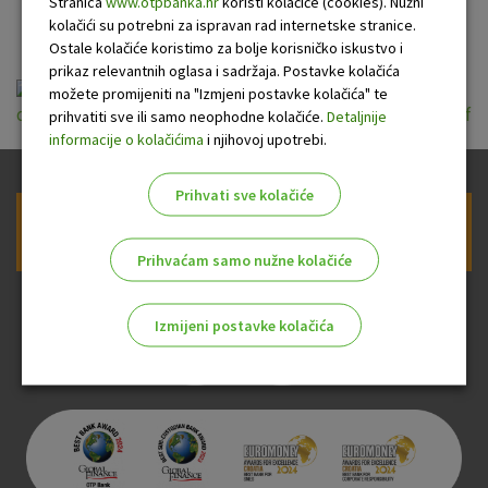
kartice
Stranica
www.otpbanka.hr
koristi kolačiće (cookies). Nužni
kolačići su potrebni za ispravan rad internetske stranice.
Ostale kolačiće koristimo za bolje korisničko iskustvo i
prikaz relevantnih oglasa i sadržaja. Postavke kolačića
možete promijeniti na "Izmjeni postavke kolačića" te
ou_za_izdavanje_i_koristenje_mc_prepaid_2018_07_2.pdf
prihvatiti sve ili samo neophodne kolačiće.
Detaljnije
informacije o kolačićima
i njihovoj upotrebi.
Prihvati sve kolačiće
Prijava na newsletter OTP banke
Prihvaćam samo nužne kolačiće
Izmijeni postavke kolačića
Odaberite najbolju opciju za vas!