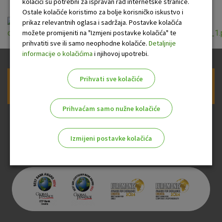
kolačići su potrebni za ispravan rad internetske stranice.
Ostale kolačiće koristimo za bolje korisničko iskustvo i
prikaz relevantnih oglasa i sadržaja. Postavke kolačića
možete promijeniti na "Izmjeni postavke kolačića" te
ou_za_izdavanje_i_koristenje_visa_classic_rev_2018_07_1.
prihvatiti sve ili samo neophodne kolačiće.
Detaljnije
informacije o kolačićima
i njihovoj upotrebi.
Prihvati sve kolačiće
Prijava na newsletter OTP banke
Prihvaćam samo nužne kolačiće
Izmijeni postavke kolačića
Odaberite najbolju opciju za vas!