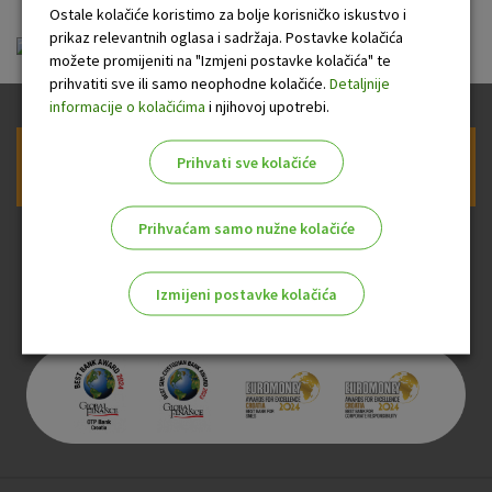
Ostale kolačiće koristimo za bolje korisničko iskustvo i
prikaz relevantnih oglasa i sadržaja. Postavke kolačića
studentski_tekuci_racun.pdf
možete promijeniti na "Izmjeni postavke kolačića" te
prihvatiti sve ili samo neophodne kolačiće.
Detaljnije
informacije o kolačićima
i njihovoj upotrebi.
Prihvati sve kolačiće
Prijava na newsletter OTP banke
Prihvaćam samo nužne kolačiće
Izmijeni postavke kolačića
Odaberite najbolju opciju za vas!