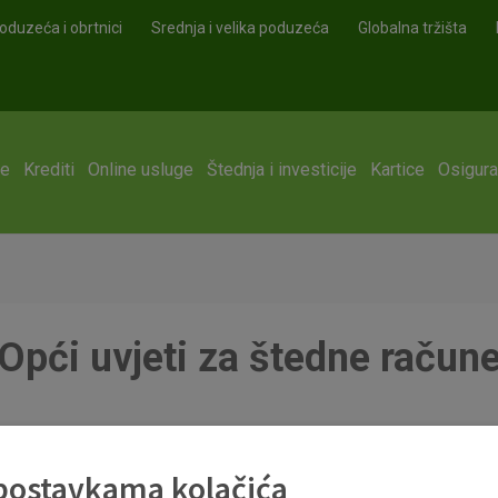
oduzeća i obrtnici
Srednja i velika poduzeća
Globalna tržišta
ge
Krediti
Online usluge
Štednja i investicije
Kartice
Osigura
Opći uvjeti za štedne račun
 postavkama kolačića