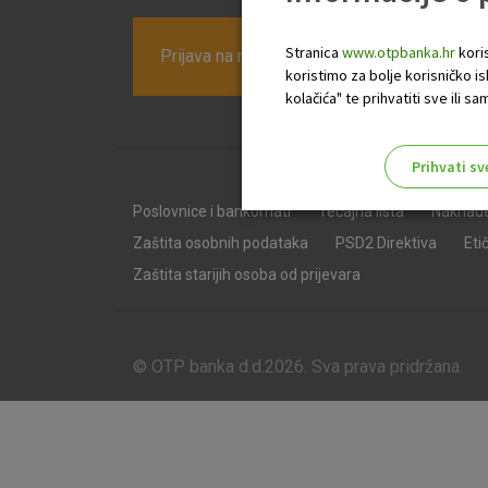
Stranica
www.otpbanka.hr
koris
Prijava na newsletter OTP banke
koristimo za bolje korisničko i
kolačića" te prihvatiti sve ili
Prihvati sv
Odaberite najbolju opciju za va
Poslovnice i bankomati
Tečajna lista
Naknad
Zaštita osobnih podataka
PSD2 Direktiva
Eti
Zaštita starijih osoba od prijevara
© OTP banka d.d.2026. Sva prava pridržana.