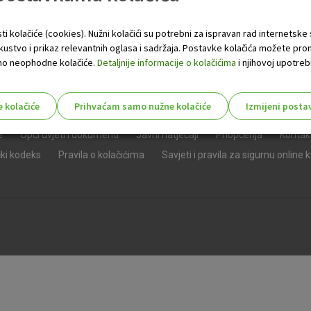
ti kolačiće (cookies). Nužni kolačići su potrebni za ispravan rad internetske
skustvo i prikaz relevantnih oglasa i sadržaja. Postavke kolačića možete pro
 samo neophodne kolačiće.
Detaljnije informacije o kolačićima
i njihovoj upotrebi
e kolačiće
Prihvaćam samo nužne kolačiće
Izmijeni posta
s!
e
Opći uvjeti i dokumenti
Javni natječaji
Priopćenja
Kontak
čki kodeks
Pravila o kolačićima
Savjeti i pravila za sigurnu online 
Nužni (tehnički) kolačići - uvijek 
Nužni
kolačići
Ovi kolačići nužni su za funkcioniranje internet
isključiti u našim sustavima. Uobičajeno se pos
radnje koje uključuju zahtjev za uslugama, kao 
preglednik možete postaviti da blokira te kolač
njima, ali u tom slučaju neki dijelovi stranice neće
pohranjuju nikakve informacije koje bi vas mogle