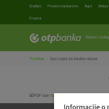
Skoči na glavni sadržaj
Građani
Privatno bankarstvo
Agro
Mala p
O nama
Računi i uslu
Početna
Opći uvjeti za štedne račune
opci_uvjeti_za_stedne_racune.pdf
Informacije o