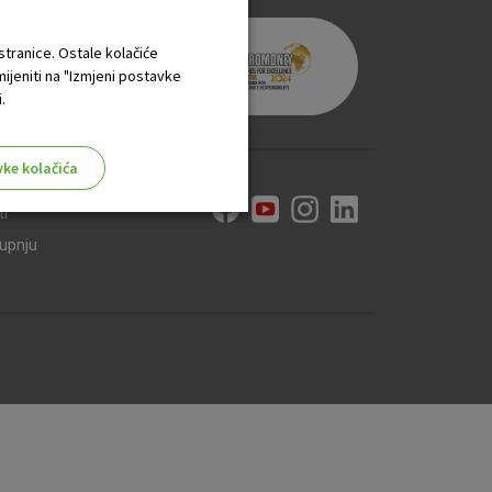
 stranice. Ostale kolačiće
mijeniti na "Izmjeni postavke
.
vke kolačića
ti
kupnju
aktivni
ske stranice i ne mogu se
tavljaju kao odgovor na vaše
što su postavke kolačića. Svoj
iće ili pošalje upozorenje o
 raditi. Ti kolačići ne
 identificirati.