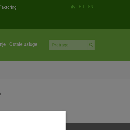
HR
EN
Faktoring
nje
Ostale usluge
e