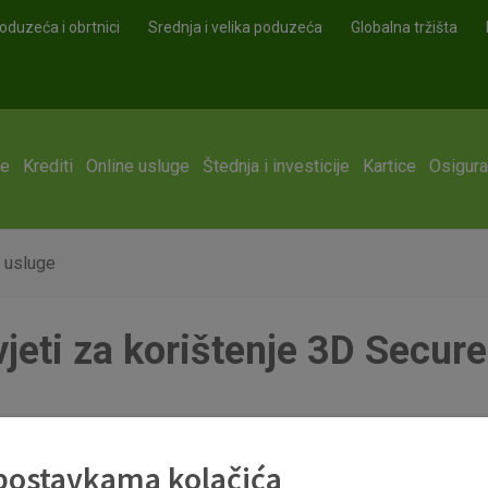
oduzeća i obrtnici
Srednja i velika poduzeća
Globalna tržišta
ge
Krediti
Online usluge
Štednja i investicije
Kartice
Osigura
e usluge
jeti za korištenje 3D Secur
ure_usluge.pdf
 postavkama kolačića