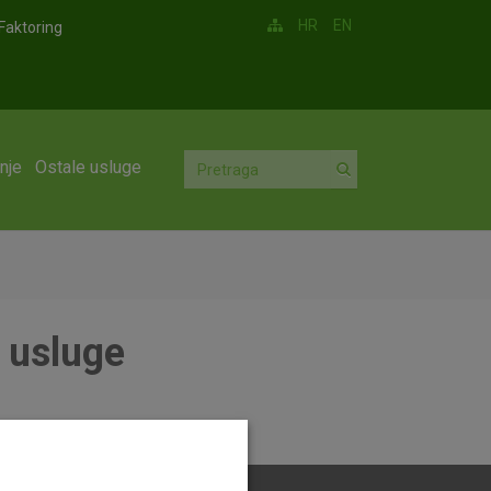
HR
EN
Faktoring
nje
Ostale usluge
e usluge