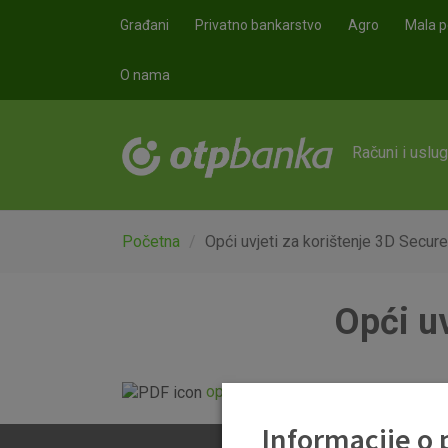
Skoči na glavni sadržaj
Građani
Privatno bankarstvo
Agro
Mala p
O nama
Računi i uslu
Početna
Opći uvjeti za korištenje 3D Secur
Opći uv
opci_uvjeti_za_koristenje_3d_sec
Informacije o