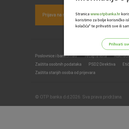
Stranica
www.otpbanka.hr
koris
Prijava na newsletter OTP banke
koristimo za bolje korisničko i
kolačića" te prihvatiti sve ili
Prihvati sv
Odaberite najbolju opciju za va
Poslovnice i bankomati
Tečajna lista
Naknad
Zaštita osobnih podataka
PSD2 Direktiva
Eti
Zaštita starijih osoba od prijevara
© OTP banka d.d.2026. Sva prava pridržana.