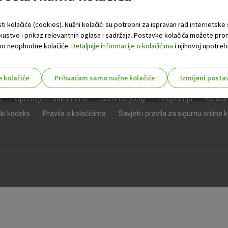
ti kolačiće (cookies). Nužni kolačići su potrebni za ispravan rad internetske
skustvo i prikaz relevantnih oglasa i sadržaja. Postavke kolačića možete pro
 samo neophodne kolačiće.
Detaljnije informacije o kolačićima
i njihovoj upotrebi
e kolačiće
Prihvaćam samo nužne kolačiće
Izmijeni posta
s!
e
Opći uvjeti i dokumenti
Javni natječaji
Priopćenja
Kontak
čki kodeks
Pravila o kolačićima
Savjeti i pravila za sigurnu online 
Nužni (tehnički) kolačići - uvijek 
Nužni
kolačići
Ovi kolačići nužni su za funkcioniranje internet
isključiti u našim sustavima. Uobičajeno se pos
radnje koje uključuju zahtjev za uslugama, kao 
preglednik možete postaviti da blokira te kolač
njima, ali u tom slučaju neki dijelovi stranice neće
pohranjuju nikakve informacije koje bi vas mogle