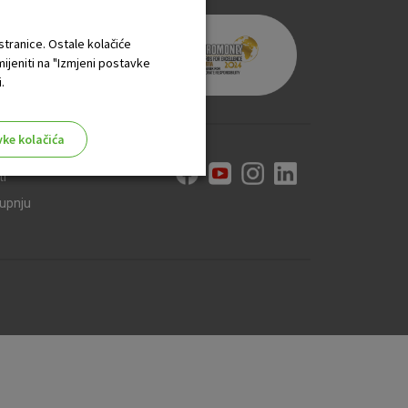
 stranice. Ostale kolačiće
mijeniti na "Izmjeni postavke
.
vke kolačića
ti
kupnju
aktivni
ske stranice i ne mogu se
tavljaju kao odgovor na vaše
što su postavke kolačića. Svoj
iće ili pošalje upozorenje o
 raditi. Ti kolačići ne
 identificirati.