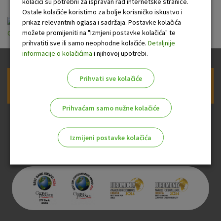
kolačići su potrebni za ispravan rad internetske stranice.
Ostale kolačiće koristimo za bolje korisničko iskustvo i
prikaz relevantnih oglasa i sadržaja. Postavke kolačića
možete promijeniti na "Izmjeni postavke kolačića" te
opce_informacije_o_stambenom_kreditu_u_eurima.pdf
prihvatiti sve ili samo neophodne kolačiće.
Detaljnije
informacije o kolačićima
i njihovoj upotrebi.
Prihvati sve kolačiće
Prijava na newsletter OTP banke
Prihvaćam samo nužne kolačiće
Izmijeni postavke kolačića
Odaberite najbolju opciju za vas!