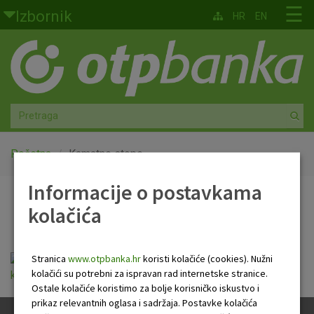
Skoči na glavni sadržaj
☰
Izbornik
HR
EN
Građani
Privatno bankarstvo
Agro
Mala poduzeća i obrtnici
Početna
Kamatne stope
Informacije o postavkama
Srednja i velika poduzeća
Kamatne stope
kolačića
Globalna tržišta
Faktoring
Stranica
www.otpbanka.hr
koristi kolačiće (cookies). Nužni
kolačići su potrebni za ispravan rad internetske stranice.
kamatne_stope_vrijedece_09_travnja_2018.pdf
Ostale kolačiće koristimo za bolje korisničko iskustvo i
O nama
prikaz relevantnih oglasa i sadržaja. Postavke kolačića