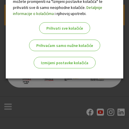
možete promijeniti na "Izmjeni postavke kolačića" te
prihvatiti sve ili samo neophodne kolačiće.
Detaljnije
informacije o kolačićima
i njihovoj upotrebi.
Prijava na newsletter OTP banke
Prihvati sve kolačiće
Prihvaćam samo nužne kolačiće
Izmijeni postavke kolačića
Odaberite najbolju opciju za vas!
Marketinški kolačići
Analitički kolačići
Nužni kolačići