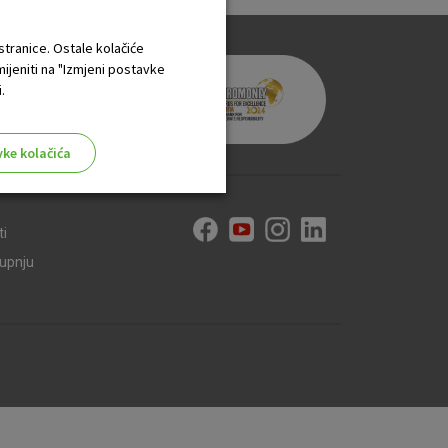
 stranice. Ostale kolačiće
mijeniti na "Izmjeni postavke
.
vke kolačića
ti
kupnju
aktivni
ske stranice i ne mogu se
tavljaju kao odgovor na vaše
što su postavke kolačića. Svoj
iće ili pošalje upozorenje o
 raditi. Ti kolačići ne
 identificirati.