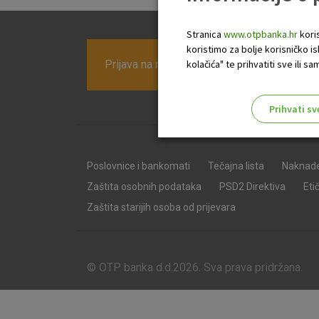
Stranica
www.otpbanka.hr
koris
koristimo za bolje korisničko i
Prijava na newsletter OTP banke
kolačića" te prihvatiti sve ili
Prihvati sv
Odaberite najbolju opciju za va
Poslovnice i bankomati
Tečajna lista
Naknad
Zaštita osobnih podataka
PSD2 Direktiva
Eti
Zaštita starijih osoba od prijevara
© OTP banka d.d.2026. Sva prava pridržana.