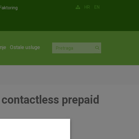
HR
EN
Faktoring
nje
Ostale usluge
 contactless prepaid