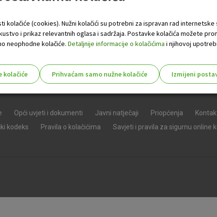
ti kolačiće (cookies). Nužni kolačići su potrebni za ispravan rad internetske
skustvo i prikaz relevantnih oglasa i sadržaja. Postavke kolačića možete pro
 samo neophodne kolačiće.
Detaljnije informacije o kolačićima
i njihovoj upotrebi
e kolačiće
Prihvaćam samo nužne kolačiće
Izmijeni posta
s!
e
Opći uvjeti i dokumenti
Javni natječaji
Priopćenja
Kontak
čki kodeks
Pravila o kolačićima
Savjeti i pravila za sigurnu online 
Nužni (tehnički) kolačići - uvijek 
Nužni
kolačići
Ovi kolačići nužni su za funkcioniranje internet
isključiti u našim sustavima. Uobičajeno se pos
radnje koje uključuju zahtjev za uslugama, kao 
preglednik možete postaviti da blokira te kolač
njima, ali u tom slučaju neki dijelovi stranice neće
pohranjuju nikakve informacije koje bi vas mogle