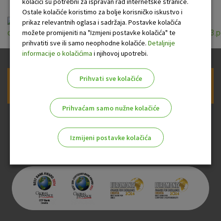
kolačići su potrebni za ispravan rad internetske stranice.
Ostale kolačiće koristimo za bolje korisničko iskustvo i
prikaz relevantnih oglasa i sadržaja. Postavke kolačića
možete promijeniti na "Izmjeni postavke kolačića" te
ou_za_izdavanje_i_koristenje_visa_web_prepaid_2018_03.p
prihvatiti sve ili samo neophodne kolačiće.
Detaljnije
informacije o kolačićima
i njihovoj upotrebi.
Prihvati sve kolačiće
Prijava na newsletter OTP banke
Prihvaćam samo nužne kolačiće
Izmijeni postavke kolačića
Odaberite najbolju opciju za vas!