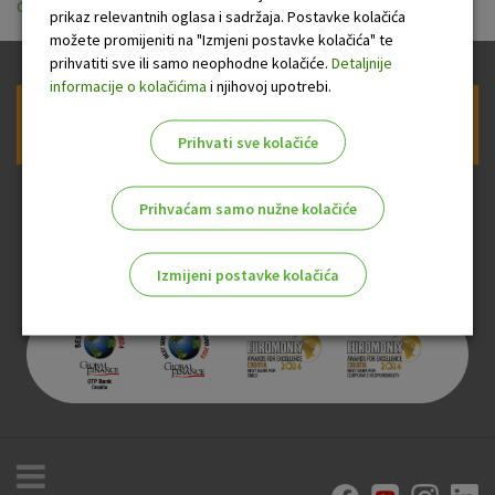
ou_za_ziro_racune_vrijedeci_od_13.04.2018.pdf
prikaz relevantnih oglasa i sadržaja. Postavke kolačića
možete promijeniti na "Izmjeni postavke kolačića" te
prihvatiti sve ili samo neophodne kolačiće.
Detaljnije
informacije o kolačićima
i njihovoj upotrebi.
Prijava na newsletter OTP banke
Prihvati sve kolačiće
Prihvaćam samo nužne kolačiće
Izmijeni postavke kolačića
Odaberite najbolju opciju za vas!