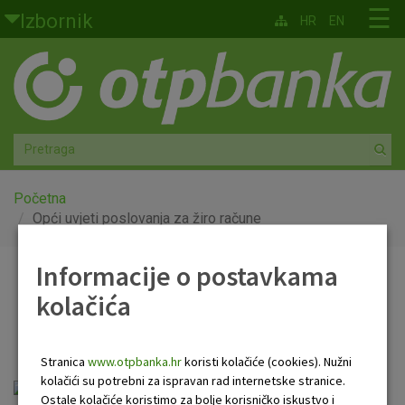
Skoči na glavni sadržaj
☰
Izbornik
HR
EN
Građani
Privatno bankarstvo
Agro
Mala poduzeća i obrtnici
Početna
Opći uvjeti poslovanja za žiro račune
Srednja i velika poduzeća
Informacije o postavkama
Opći uvjeti poslovanja za
Globalna tržišta
kolačića
žiro račune
Faktoring
Stranica
www.otpbanka.hr
koristi kolačiće (cookies). Nužni
O nama
kolačići su potrebni za ispravan rad internetske stranice.
Ostale kolačiće koristimo za bolje korisničko iskustvo i