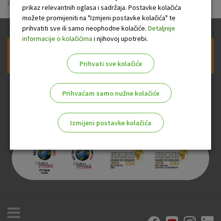
ou_za_tekuci_racun_vrijedeci_od_13.04.2018.pdf
prikaz relevantnih oglasa i sadržaja. Postavke kolačića
možete promijeniti na "Izmjeni postavke kolačića" te
prihvatiti sve ili samo neophodne kolačiće.
Detaljnije
informacije o kolačićima
i njihovoj upotrebi.
Prijava na newsletter OTP banke
Prihvati sve kolačiće
Prihvaćam samo nužne kolačiće
Izmijeni postavke kolačića
Odaberite najbolju opciju za vas!