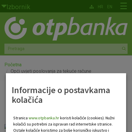
Skoči na glavni sadržaj
☰
Izbornik
HR
EN
Građani
Privatno bankarstvo
Agro
Mala poduzeća i obrtnici
Početna
Opći uvjeti poslovanja za tekuće račune
Srednja i velika poduzeća
Informacije o postavkama
Opći uvjeti poslovanja za
Globalna tržišta
kolačića
tekuće račune
Faktoring
Stranica
www.otpbanka.hr
koristi kolačiće (cookies). Nužni
O nama
kolačići su potrebni za ispravan rad internetske stranice.
Ostale kolačiće koristimo za bolje korisničko iskustvo i