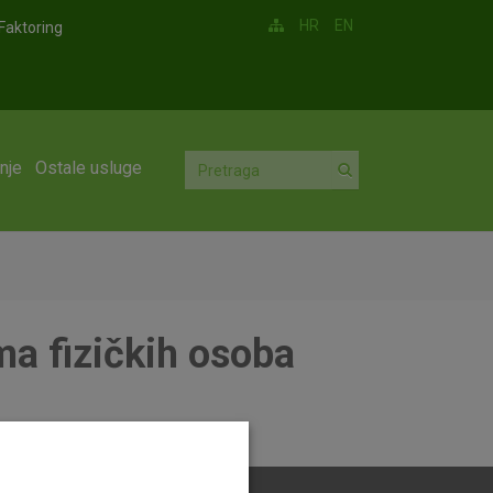
HR
EN
Faktoring
nje
Ostale usluge
a fizičkih osoba