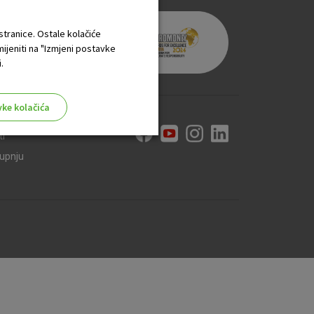
 stranice. Ostale kolačiće
mijeniti na "Izmjeni postavke
.
vke kolačića
ti
kupnju
aktivni
ske stranice i ne mogu se
tavljaju kao odgovor na vaše
što su postavke kolačića. Svoj
iće ili pošalje upozorenje o
 raditi. Ti kolačići ne
 identificirati.