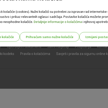
ti kolačiće (cookies). Nužni kolačići su potrebni za ispravan rad internetske
skustvo i prikaz relevantnih oglasa i sadržaja. Postavke kolačića možete pro
 samo neophodne kolačiće.
Detaljnije informacije o kolačićima
i njihovoj upotrebi
e kolačiće
Prihvaćam samo nužne kolačiće
Izmijeni posta
s!
e
Opći uvjeti i dokumenti
Javni natječaji
Priopćenja
Kontak
čki kodeks
Pravila o kolačićima
Savjeti i pravila za sigurnu online 
Nužni (tehnički) kolačići - uvijek 
Nužni
kolačići
Ovi kolačići nužni su za funkcioniranje internet
isključiti u našim sustavima. Uobičajeno se pos
radnje koje uključuju zahtjev za uslugama, kao 
preglednik možete postaviti da blokira te kolač
njima, ali u tom slučaju neki dijelovi stranice neće
pohranjuju nikakve informacije koje bi vas mogle