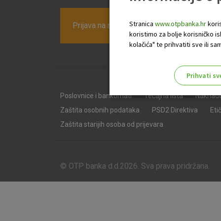
Stranica
www.otpbanka.hr
koris
Prijava na newsletter OTP banke
koristimo za bolje korisničko i
kolačića" te prihvatiti sve ili
Prihvati sv
Odaberite najbolju opciju za va
Poslovnice i bankomati
Tečajna lista
Naknad
Zaštita osobnih podataka
PSD2 Direktiva
Eti
Zaštita starijih osoba od prijevara
© OTP banka d.d.2026. Sva prava pridržana.