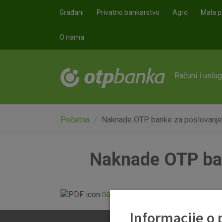
Skoči na glavni sadržaj
Građani
Privatno bankarstvo
Agro
Mala p
O nama
Računi i uslu
Početna
Naknade OTP banke za poslovanje 
Naknade OTP ban
naknade_otp_banke_karticno_pos
Informacije o