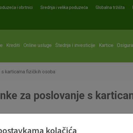
oduzeća i obrtnici
Srednja i velika poduzeća
Globalna tržišta
ge
Krediti
Online usluge
Štednja i investicije
Kartice
Osigura
s karticama fizičkih osoba
ke za poslovanje s karticam
lovanje_20171230.pdf
 postavkama kolačića