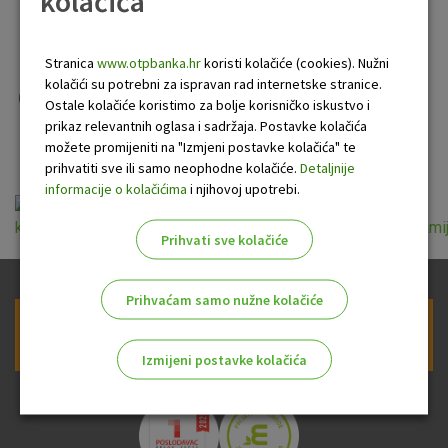
kolačića
kreditu namijenjen
liječnicima, medicinskom
Stranica
www.otpbanka.hr
koristi kolačiće (cookies). Nužni
kolačići su potrebni za ispravan rad internetske stranice.
osoblju i stomatolozima u
Ostale kolačiće koristimo za bolje korisničko iskustvo i
eurima
prikaz relevantnih oglasa i sadržaja. Postavke kolačića
možete promijeniti na "Izmjeni postavke kolačića" te
prihvatiti sve ili samo neophodne kolačiće.
Detaljnije
informacije o kolačićima
i njihovoj upotrebi.
kljucne_informacije_o_stambenom_potrosacko_kreditu_namij
Prihvati sve kolačiće
Prihvaćam samo nužne kolačiće
Prijava na newsletter OTP banke
Izmijeni postavke kolačića
Odaberite najbolju opciju za vas!