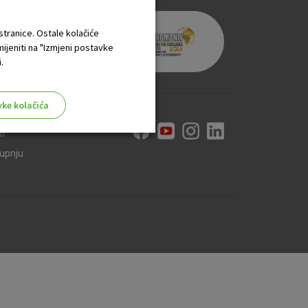
 stranice. Ostale kolačiće
mijeniti na "Izmjeni postavke
.
vke kolačića
ti
kupnju
aktivni
ske stranice i ne mogu se
tavljaju kao odgovor na vaše
što su postavke kolačića. Svoj
iće ili pošalje upozorenje o
 raditi. Ti kolačići ne
 identificirati.