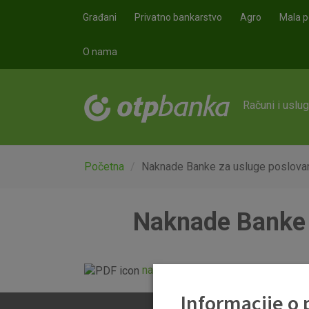
Skoči na glavni sadržaj
Građani
Privatno bankarstvo
Agro
Mala p
O nama
Računi i uslu
Početna
Naknade Banke za usluge poslovanj
Naknade Banke z
naknade_otp_banke_vrijede_od_
Informacije o