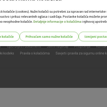
ti kolačiće (cookies). Nužni kolačići su potrebni za ispravan rad internetske
skustvo i prikaz relevantnih oglasa i sadržaja. Postavke kolačića možete pro
 samo neophodne kolačiće.
Detaljnije informacije o kolačićima
i njihovoj upotrebi
e kolačiće
Prihvaćam samo nužne kolačiće
Izmijeni posta
s!
e
Opći uvjeti i dokumenti
Javni natječaji
Priopćenja
Kontak
čki kodeks
Pravila o kolačićima
Savjeti i pravila za sigurnu online 
Nužni (tehnički) kolačići - uvijek 
Nužni
kolačići
Ovi kolačići nužni su za funkcioniranje internet
isključiti u našim sustavima. Uobičajeno se pos
radnje koje uključuju zahtjev za uslugama, kao 
preglednik možete postaviti da blokira te kolač
njima, ali u tom slučaju neki dijelovi stranice neće
pohranjuju nikakve informacije koje bi vas mogle