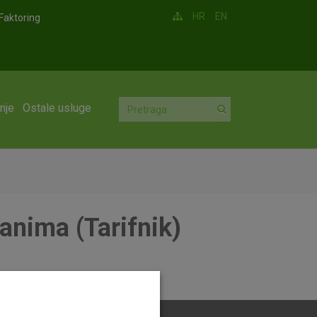
HR
EN
Faktoring
nje
Ostale usluge
anima (Tarifnik)