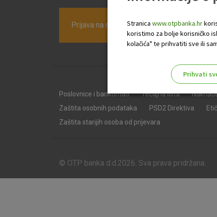
Stranica
www.otpbanka.hr
koris
Prijava na newsletter OTP banke
koristimo za bolje korisničko i
kolačića" te prihvatiti sve ili
Prihvati sv
Odaberite najbolju opciju za va
Poslovnice i bankomati
Tečajna lista
Naknad
Zaštita osobnih podataka
PSD2 Direktiva
Eti
Zaštita starijih osoba od prijevara
© OTP banka d.d.2026. Sva prava pridržana.