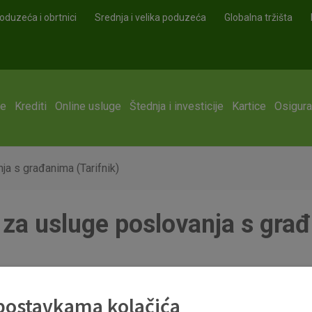
oduzeća i obrtnici
Srednja i velika poduzeća
Globalna tržišta
ge
Krediti
Online usluge
Štednja i investicije
Kartice
Osigura
a s građanima (Tarifnik)
a usluge poslovanja s građ
01_kolovoza_2017.pdf
 postavkama kolačića