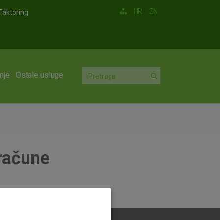
HR
EN
Faktoring
nje
Ostale usluge
 račune