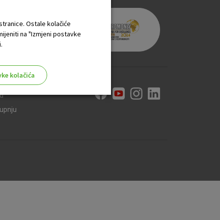
 stranice. Ostale kolačiće
mijeniti na "Izmjeni postavke
.
vke kolačića
ti
kupnju
aktivni
ske stranice i ne mogu se
tavljaju kao odgovor na vaše
što su postavke kolačića. Svoj
iće ili pošalje upozorenje o
 raditi. Ti kolačići ne
 identificirati.