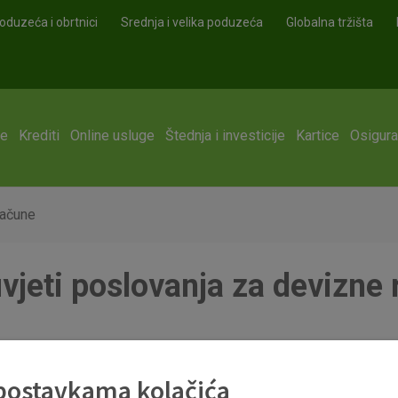
oduzeća i obrtnici
Srednja i velika poduzeća
Globalna tržišta
ge
Krediti
Online usluge
Štednja i investicije
Kartice
Osigura
račune
vjeti poslovanja za devizne
17.pdf
 postavkama kolačića