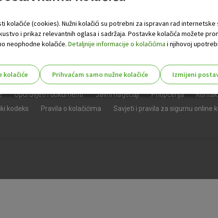
ti kolačiće (cookies). Nužni kolačići su potrebni za ispravan rad internetske
skustvo i prikaz relevantnih oglasa i sadržaja. Postavke kolačića možete pro
 samo neophodne kolačiće.
Detaljnije informacije o kolačićima
i njihovoj upotrebi
e kolačiće
Prihvaćam samo nužne kolačiće
Izmijeni posta
s!
e
Opći uvjeti i dokumenti
Javni natječaji
Priopćenja
Kontak
čki kodeks
Pravila o kolačićima
Savjeti i pravila za sigurnu online 
Nužni (tehnički) kolačići - uvijek 
Nužni
kolačići
Ovi kolačići nužni su za funkcioniranje internet
isključiti u našim sustavima. Uobičajeno se pos
radnje koje uključuju zahtjev za uslugama, kao 
preglednik možete postaviti da blokira te kolač
njima, ali u tom slučaju neki dijelovi stranice neće
pohranjuju nikakve informacije koje bi vas mogle