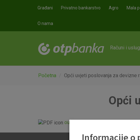
Skoči na glavni sadržaj
Građani
Privatno bankarstvo
Agro
Mala p
O nama
Računi i uslu
Početna
Opći uvjeti poslovanja za devizne 
Opći u
ou_za_devizne_racune_srpanj_20
Informacije o