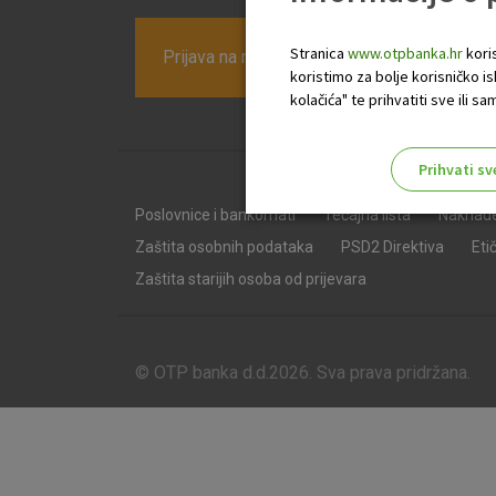
Stranica
www.otpbanka.hr
koris
Prijava na newsletter OTP banke
koristimo za bolje korisničko i
kolačića" te prihvatiti sve ili
Prihvati sv
Odaberite najbolju opciju za va
Poslovnice i bankomati
Tečajna lista
Naknad
Zaštita osobnih podataka
PSD2 Direktiva
Eti
Zaštita starijih osoba od prijevara
© OTP banka d.d.2026. Sva prava pridržana.