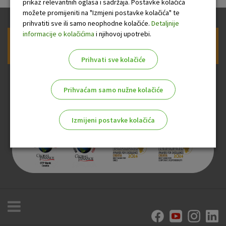
prikaz relevantnih oglasa i sadržaja. Postavke kolačića
možete promijeniti na "Izmjeni postavke kolačića" te
prihvatiti sve ili samo neophodne kolačiće.
Detaljnije
informacije o kolačićima
i njihovoj upotrebi.
Prijava na newsletter OTP banke
Prihvati sve kolačiće
Prihvaćam samo nužne kolačiće
Izmijeni postavke kolačića
Odaberite najbolju opciju za vas!
Marketinški kolačići
Analitički kolačići
Nužni kolačići