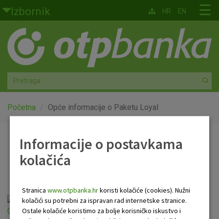
Skoči na glavni sadržaj
☰
Izbornik
HR
EN
Građani
Privatno bankarstvo
Agro
Mala poduzeća i obrtnici
Početna
Opće informacije o Paketu Loyal
Srednja i velika poduzeća
Informacije o postavkama
Opće informacije o
kolačića
Globalna tržišta
Paketu Loyal
Faktoring
Stranica
www.otpbanka.hr
koristi kolačiće (cookies). Nužni
Opće informacije o OTP Loyal paket
kolačići su potrebni za ispravan rad internetske stranice.
O nama
Ostale kolačiće koristimo za bolje korisničko iskustvo i
01.01.2026.pdf