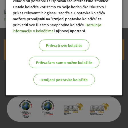
kolačići su potrebni za ispravan rad internetske stranice.
Ostale kolačiće koristimo za bolje korisničko iskustvo i
Politika mijenjanja nominalnih kamatnih stopa i
prikaz relevantnih oglasa i sadržaja. Postavke kolačića
možete promijeniti na "Izmjeni postavke kolačića" te
naknada.pdf
prihvatiti sve ili samo neophodne kolačiće.
Detaljnije
informacije o kolačićima
i njihovoj upotrebi.
Prihvati sve kolačiće
Prijava na newsletter OTP banke
Prihvaćam samo nužne kolačiće
Izmijeni postavke kolačića
Odaberite najbolju opciju za vas!