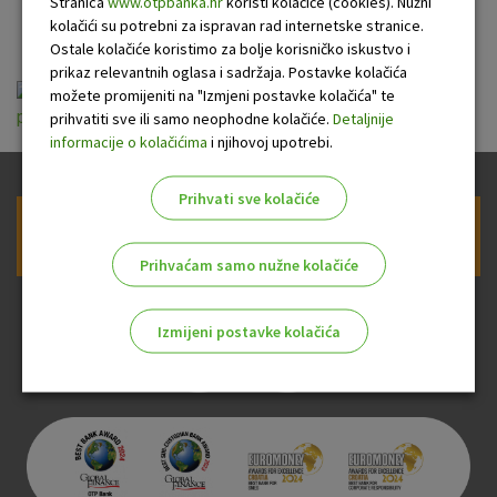
d.d.
Stranica
www.otpbanka.hr
koristi kolačiće (cookies). Nužni
kolačići su potrebni za ispravan rad internetske stranice.
Ostale kolačiće koristimo za bolje korisničko iskustvo i
prikaz relevantnih oglasa i sadržaja. Postavke kolačića
Opći uvjeti pružanja usluga platnog prometa za
možete promijeniti na "Izmjeni postavke kolačića" te
potrosače OTP banke d.d._5.10.2025.pdf
prihvatiti sve ili samo neophodne kolačiće.
Detaljnije
informacije o kolačićima
i njihovoj upotrebi.
Prihvati sve kolačiće
Prijava na newsletter OTP banke
Prihvaćam samo nužne kolačiće
Izmijeni postavke kolačića
Odaberite najbolju opciju za vas!