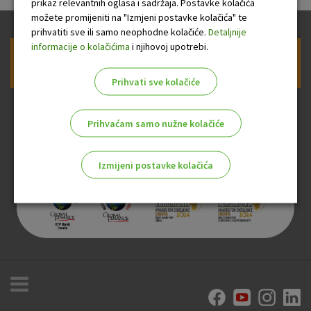
prikaz relevantnih oglasa i sadržaja. Postavke kolačića
možete promijeniti na "Izmjeni postavke kolačića" te
prihvatiti sve ili samo neophodne kolačiće.
Detaljnije
informacije o kolačićima
i njihovoj upotrebi.
Prijava na newsletter OTP banke
Prihvati sve kolačiće
Prihvaćam samo nužne kolačiće
Izmijeni postavke kolačića
Odaberite najbolju opciju za vas!
Marketinški kolačići
Analitički kolačići
Nužni kolačići