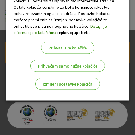
kolačići su potrebni za ispravan rad internetske stranice.
Ostale kolačiće koristimo za bolje korisničko iskustvo i
Opći uvjeti poslovanja za pružanje usluge
prikaz relevantnih oglasa i sadržaja. Postavke kolačića
možete promijeniti na "Izmjeni postavke kolačića" te
Premium bankarstva (važeći od 1.3.2025.).pdf
prihvatiti sve ili samo neophodne kolačiće.
Detaljnije
informacije o kolačićima
i njihovoj upotrebi.
Prihvati sve kolačiće
Prijava na newsletter OTP banke
Prihvaćam samo nužne kolačiće
Izmijeni postavke kolačića
Odaberite najbolju opciju za vas!