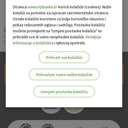
online bankarstva OTPgo
Stranica
www.otpbanka.hr
koristi kolačiće (cookies). Nužni
kolačići su potrebni za ispravan rad internetske stranice.
Ostale kolačiće koristimo za bolje korisničko iskustvo i
prikaz relevantnih oglasa i sadržaja. Postavke kolačića
Naknade OTP banke za transakcijske racune,
možete promijeniti na "Izmjeni postavke kolačića" te
usluge platnog prometa i online bankarstva
prihvatiti sve ili samo neophodne kolačiće.
Detaljnije
OTPgo_01042025.pdf
informacije o kolačićima
i njihovoj upotrebi.
Prihvati sve kolačiće
Prijava na newsletter OTP banke
Prihvaćam samo nužne kolačiće
Izmijeni postavke kolačića
Odaberite najbolju opciju za vas!