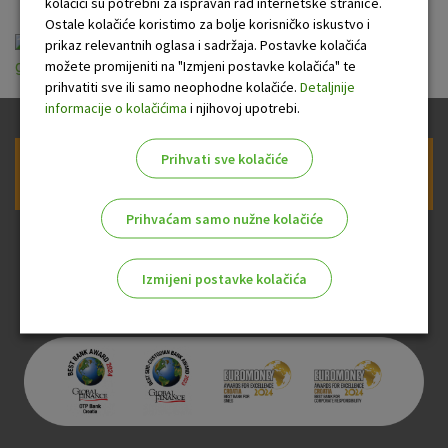
kolačići su potrebni za ispravan rad internetske stranice.
Ostale kolačiće koristimo za bolje korisničko iskustvo i
Opće informacije o online (Cash2Go)
prikaz relevantnih oglasa i sadržaja. Postavke kolačića
možete promijeniti na "Izmjeni postavke kolačića" te
gotovinskom kreditu_f2.pdf
prihvatiti sve ili samo neophodne kolačiće.
Detaljnije
informacije o kolačićima
i njihovoj upotrebi.
Prihvati sve kolačiće
Prijava na newsletter OTP banke
Prihvaćam samo nužne kolačiće
Izmijeni postavke kolačića
Odaberite najbolju opciju za vas!