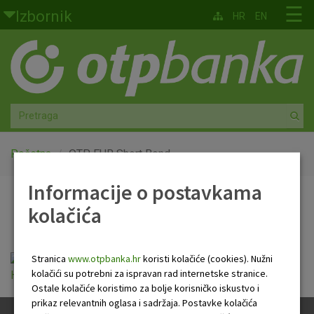
Skoči na glavni sadržaj
☰
Izbornik
HR
EN
Građani
Privatno bankarstvo
Agro
Mala poduzeća i obrtnici
Početna
OTP EUR Short Bond
Informacije o postavkama
Srednja i velika poduzeća
OTP EUR Short Bond
kolačića
Globalna tržišta
Faktoring
Stranica
www.otpbanka.hr
koristi kolačiće (cookies). Nužni
OTP EUR Short Bond A_KIID 20250301_vkn
kolačići su potrebni za ispravan rad internetske stranice.
HR.pdf
Ostale kolačiće koristimo za bolje korisničko iskustvo i
O nama
prikaz relevantnih oglasa i sadržaja. Postavke kolačića