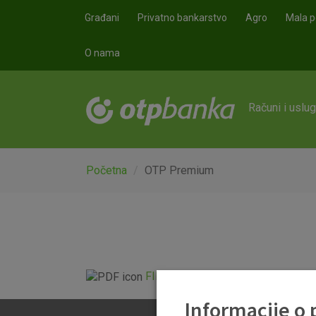
Skoči na glavni sadržaj
Građani
Privatno bankarstvo
Agro
Mala p
O nama
Računi i uslu
Početna
OTP Premium
FID-OTP_Premium 01.08.pdf
Informacije o