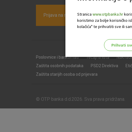
Stranica
www.otpbanka.hr
koris
Prijava na newsletter OTP banke
koristimo za bolje korisničko i
kolačića" te prihvatiti sve ili
Prihvati sv
Odaberite najbolju opciju za va
Poslovnice i bankomati
Tečajna lista
Naknad
Zaštita osobnih podataka
PSD2 Direktiva
Eti
Zaštita starijih osoba od prijevara
© OTP banka d.d.2026. Sva prava pridržana.