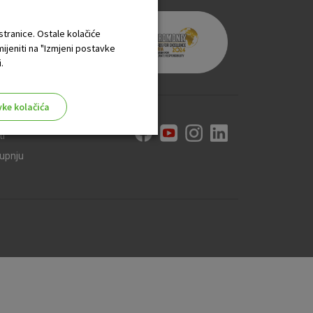
 stranice. Ostale kolačiće
mijeniti na "Izmjeni postavke
.
vke kolačića
ti
kupnju
aktivni
ske stranice i ne mogu se
tavljaju kao odgovor na vaše
što su postavke kolačića. Svoj
iće ili pošalje upozorenje o
 raditi. Ti kolačići ne
 identificirati.