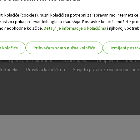
ti kolačiće (cookies). Nužni kolačići su potrebni za ispravan rad internetske
skustvo i prikaz relevantnih oglasa i sadržaja. Postavke kolačića možete pro
 samo neophodne kolačiće.
Detaljnije informacije o kolačićima
i njihovoj upotrebi
e kolačiće
Prihvaćam samo nužne kolačiće
Izmijeni posta
s!
e
Opći uvjeti i dokumenti
Javni natječaji
Priopćenja
Kontak
čki kodeks
Pravila o kolačićima
Savjeti i pravila za sigurnu online 
Nužni (tehnički) kolačići - uvijek 
Nužni
kolačići
Ovi kolačići nužni su za funkcioniranje internet
isključiti u našim sustavima. Uobičajeno se pos
radnje koje uključuju zahtjev za uslugama, kao 
preglednik možete postaviti da blokira te kolač
njima, ali u tom slučaju neki dijelovi stranice neće
pohranjuju nikakve informacije koje bi vas mogle