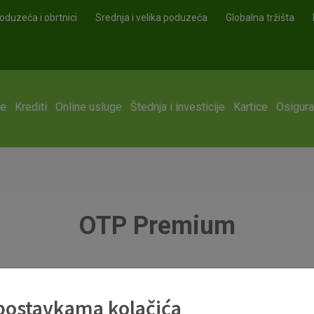
oduzeća i obrtnici
Srednja i velika poduzeća
Globalna tržišta
ge
Krediti
Online usluge
Štednja i investicije
Kartice
Osigura
OTP Premium
 postavkama kolačića