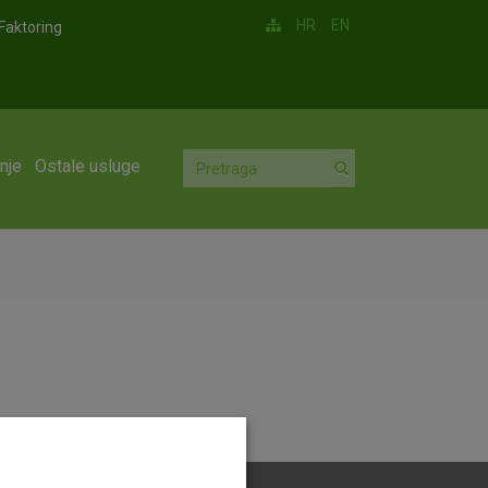
HR
EN
Faktoring
nje
Ostale usluge