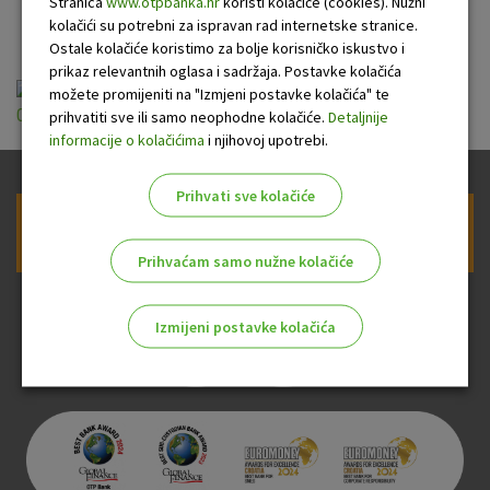
potrošače
Stranica
www.otpbanka.hr
koristi kolačiće (cookies). Nužni
kolačići su potrebni za ispravan rad internetske stranice.
Ostale kolačiće koristimo za bolje korisničko iskustvo i
prikaz relevantnih oglasa i sadržaja. Postavke kolačića
Terminski plan OTP banke za potrosace
možete promijeniti na "Izmjeni postavke kolačića" te
01.02.2024.pdf
prihvatiti sve ili samo neophodne kolačiće.
Detaljnije
informacije o kolačićima
i njihovoj upotrebi.
Prihvati sve kolačiće
Prijava na newsletter OTP banke
Prihvaćam samo nužne kolačiće
Izmijeni postavke kolačića
Odaberite najbolju opciju za vas!