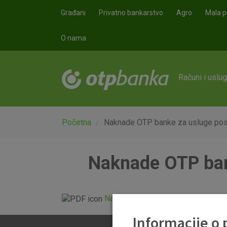
Skoči na glavni sadržaj
Građani
Privatno bankarstvo
Agro
Mala p
O nama
Računi i uslu
Početna
Naknade OTP banke za usluge posl
Naknade OTP ban
Naknade banke za_kredite građana
Informacije o