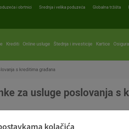
oduzeća i obrtnici
Srednja i velika poduzeća
Globalna tržišta
ge
Krediti
Online usluge
Štednja i investicije
Kartice
Osigura
ovanja s kreditima građana
ke za usluge poslovanja s k
 19.06.2023.pdf
 postavkama kolačića