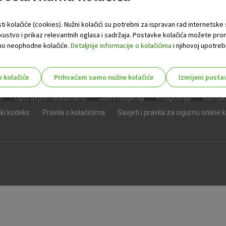
ti kolačiće (cookies). Nužni kolačići su potrebni za ispravan rad internetske
skustvo i prikaz relevantnih oglasa i sadržaja. Postavke kolačića možete pro
 samo neophodne kolačiće.
Detaljnije informacije o kolačićima
i njihovoj upotrebi
e kolačiće
Prihvaćam samo nužne kolačiće
Izmijeni posta
s!
e
Opći uvjeti i dokumenti
Javni natječaji
Priopćenja
Kontak
čki kodeks
Pravila o kolačićima
Savjeti i pravila za sigurnu online 
Nužni (tehnički) kolačići - uvijek 
Nužni
kolačići
Ovi kolačići nužni su za funkcioniranje internet
isključiti u našim sustavima. Uobičajeno se pos
radnje koje uključuju zahtjev za uslugama, kao 
preglednik možete postaviti da blokira te kolač
njima, ali u tom slučaju neki dijelovi stranice neće
pohranjuju nikakve informacije koje bi vas mogle