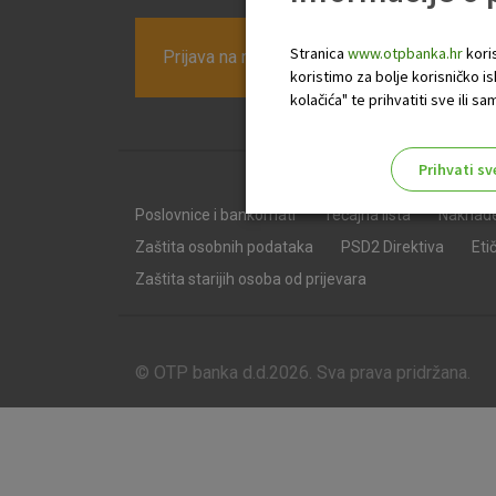
Stranica
www.otpbanka.hr
koris
Prijava na newsletter OTP banke
koristimo za bolje korisničko i
kolačića" te prihvatiti sve ili
Prihvati sv
Odaberite najbolju opciju za va
Poslovnice i bankomati
Tečajna lista
Naknad
Zaštita osobnih podataka
PSD2 Direktiva
Eti
Zaštita starijih osoba od prijevara
© OTP banka d.d.2026. Sva prava pridržana.