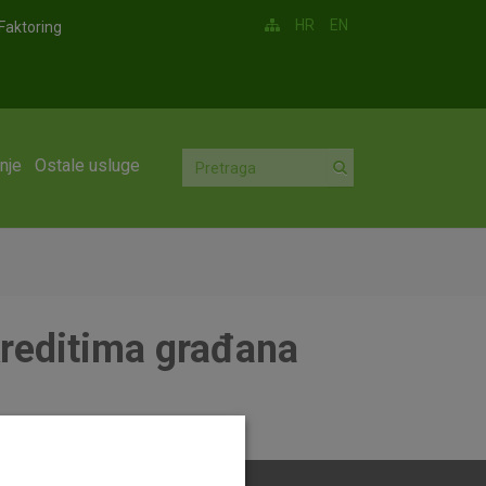
HR
EN
Faktoring
nje
Ostale usluge
reditima građana