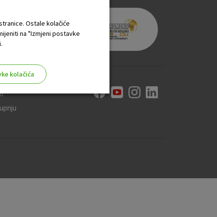
 stranice. Ostale kolačiće
mijeniti na "Izmjeni postavke
.
vke kolačića
ti
kupnju
aktivni
ske stranice i ne mogu se
tavljaju kao odgovor na vaše
što su postavke kolačića. Svoj
iće ili pošalje upozorenje o
 raditi. Ti kolačići ne
 identificirati.