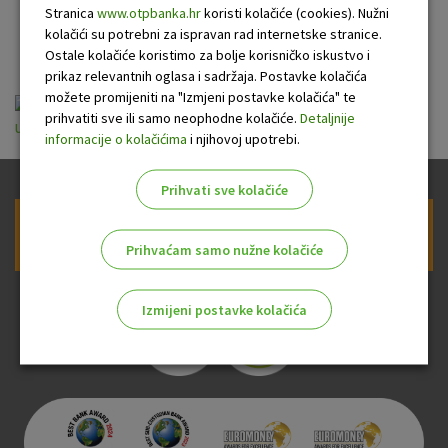
Stranica
www.otpbanka.hr
koristi kolačiće (cookies). Nužni
online bankarstva
kolačići su potrebni za ispravan rad internetske stranice.
Ostale kolačiće koristimo za bolje korisničko iskustvo i
prikaz relevantnih oglasa i sadržaja. Postavke kolačića
možete promijeniti na "Izmjeni postavke kolačića" te
Naknade OTP banke za transakcijske racune,
prihvatiti sve ili samo neophodne kolačiće.
Detaljnije
usluge platnog prometa i online bankarstva 01.07.2023.pdf
informacije o kolačićima
i njihovoj upotrebi.
Prihvati sve kolačiće
Prijava na newsletter OTP banke
Prihvaćam samo nužne kolačiće
Izmijeni postavke kolačića
Odaberite najbolju opciju za vas!