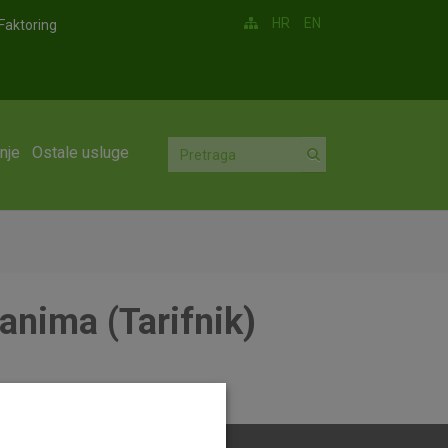
HR
EN
Faktoring
nje
Ostale usluge
anima (Tarifnik)