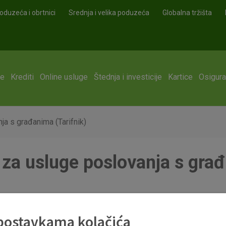
oduzeća i obrtnici
Srednja i velika poduzeća
Globalna tržišta
ge
Krediti
Online usluge
Štednja i investicije
Kartice
Osigura
a s građanima (Tarifnik)
a usluge poslovanja s građ
1_travnja_2017.pdf
 postavkama kolačića