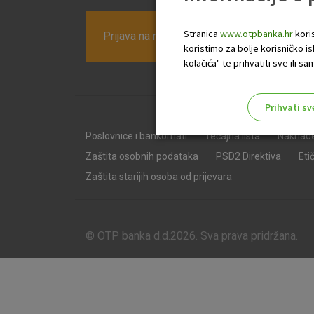
Stranica
www.otpbanka.hr
koris
Prijava na newsletter OTP banke
koristimo za bolje korisničko i
kolačića" te prihvatiti sve ili
Prihvati sv
Odaberite najbolju opciju za va
Poslovnice i bankomati
Tečajna lista
Naknad
Zaštita osobnih podataka
PSD2 Direktiva
Eti
Zaštita starijih osoba od prijevara
© OTP banka d.d.2026. Sva prava pridržana.