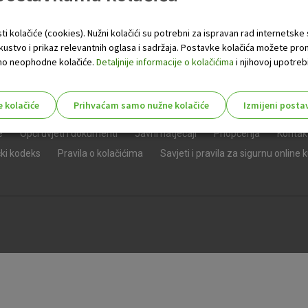
ti kolačiće (cookies). Nužni kolačići su potrebni za ispravan rad internetske
skustvo i prikaz relevantnih oglasa i sadržaja. Postavke kolačića možete pro
 samo neophodne kolačiće.
Detaljnije informacije o kolačićima
i njihovoj upotrebi
e kolačiće
Prihvaćam samo nužne kolačiće
Izmijeni posta
s!
e
Opći uvjeti i dokumenti
Javni natječaji
Priopćenja
Kontak
čki kodeks
Pravila o kolačićima
Savjeti i pravila za sigurnu online 
Nužni (tehnički) kolačići - uvijek 
Nužni
kolačići
Ovi kolačići nužni su za funkcioniranje internet
isključiti u našim sustavima. Uobičajeno se pos
radnje koje uključuju zahtjev za uslugama, kao 
preglednik možete postaviti da blokira te kolač
njima, ali u tom slučaju neki dijelovi stranice neće
pohranjuju nikakve informacije koje bi vas mogle