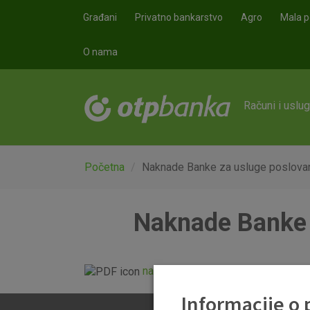
Skoči na glavni sadržaj
Građani
Privatno bankarstvo
Agro
Mala p
O nama
Računi i uslu
Početna
Naknade Banke za usluge poslovanj
Naknade Banke z
naknade_otp_banke_vrijede_od_0
Informacije o