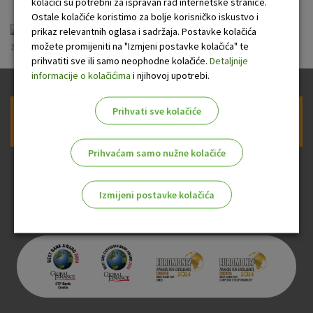
kolačići su potrebni za ispravan rad internetske stranice.
Ostale kolačiće koristimo za bolje korisničko iskustvo i
Izvadak iz Odluke o naknadama za potrosace -
prikaz relevantnih oglasa i sadržaja. Postavke kolačića
možete promijeniti na "Izmjeni postavke kolačića" te
sefovi 01012024.pdf
prihvatiti sve ili samo neophodne kolačiće.
Detaljnije
informacije o kolačićima
i njihovoj upotrebi.
Prihvati sve kolačiće
Prijava na newsletter OTP banke
Prihvaćam samo nužne kolačiće
Izmijeni postavke kolačića
Odaberite najbolju opciju za vas!