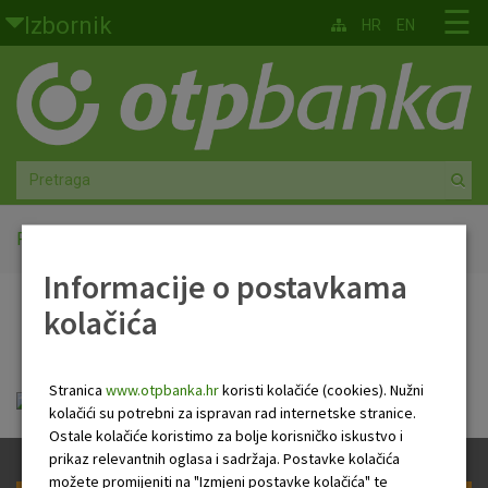
Skoči na glavni sadržaj
☰
Izbornik
HR
EN
Građani
Privatno bankarstvo
Agro
Mala poduzeća i obrtnici
Početna
Kamatne stope
Informacije o postavkama
Srednja i velika poduzeća
kolačića
Kamatne stope
Globalna tržišta
Stranica
www.otpbanka.hr
koristi kolačiće (cookies). Nužni
Faktoring
kamatne_stope_vrijedece_4_srpnja_2016.pdf
kolačići su potrebni za ispravan rad internetske stranice.
Ostale kolačiće koristimo za bolje korisničko iskustvo i
O nama
prikaz relevantnih oglasa i sadržaja. Postavke kolačića
možete promijeniti na "Izmjeni postavke kolačića" te