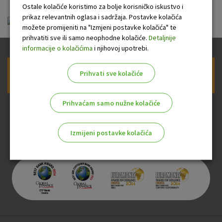
Ostale kolačiće koristimo za bolje korisničko iskustvo i
prikaz relevantnih oglasa i sadržaja. Postavke kolačića
opci_uvjeti_poslovanja_za_fizicke_osobe.pdf
možete promijeniti na "Izmjeni postavke kolačića" te
prihvatiti sve ili samo neophodne kolačiće.
Detaljnije
informacije o kolačićima
i njihovoj upotrebi.
Prihvati sve kolačiće
Prijava na newsletter OTP banke
Prihvaćam samo nužne kolačiće
Izmijeni postavke kolačića
Odaberite najbolju opciju za vas!